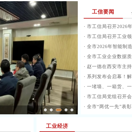
工信要闻
·
市工信局召开2026年度高新技术企
·
市工信局召开工业领
·
全市2026年智能制
·
全市工业企业数据质
·
赵一德在西安市主持
·
系列发布会启幕！解锁
·
一堵墙、一箱货、一纸
·
市工信局党组召开会
·
全市“两优一先”表
冶金工业规划研究院专家组
工业经济