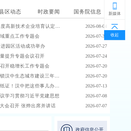
县区动态
时政要闻
国务院信息
新媒体
业培育认定和科技型中小企业评价入库工作培训会
2026-08-04
返回顶部
收起
域重点工作专题会
2026-07-30
展开
造进园区活动成功举办
2026-07-27
量提升专题会议召开
2026-07-24
召开稳增长工作专题会
2026-07-20
汉中生态城市建设三年答卷
2026-07-20
证！汉中把这些事儿办成了
2026-07-13
议学习贯彻习近平党建思想
2026-07-08
彰大会召开 张烨出席并讲话
2026-07-07
来汉调研指导全市钢铁产业转型发展工作
政府信息公开